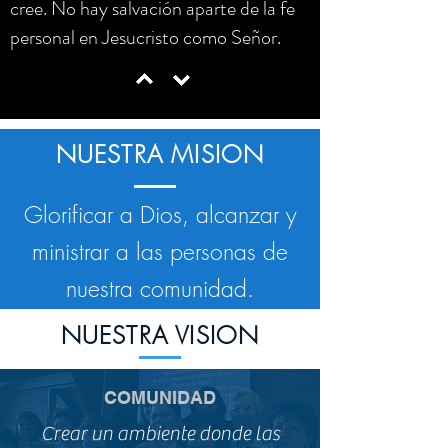
cree. No hay salvación aparte de la fe
personal en Jesucristo como Señor.
NUESTRA MISION
Glorificar a Dios, alcanzar y
ministrar a las personas de
nuestra comunidad.
NUESTRA VISION
COMUNIDAD
Crear un ambiente donde las