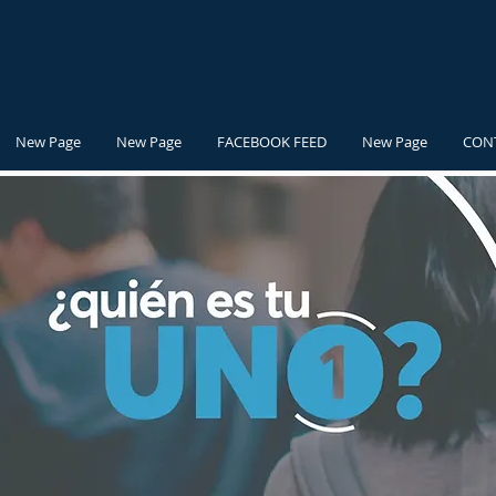
New Page
New Page
FACEBOOK FEED
New Page
CON