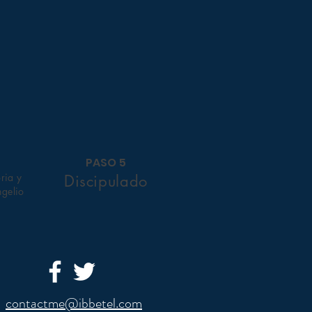
PASO 5
oria y
Discipulado
ngelio
contactme@ibbetel.com