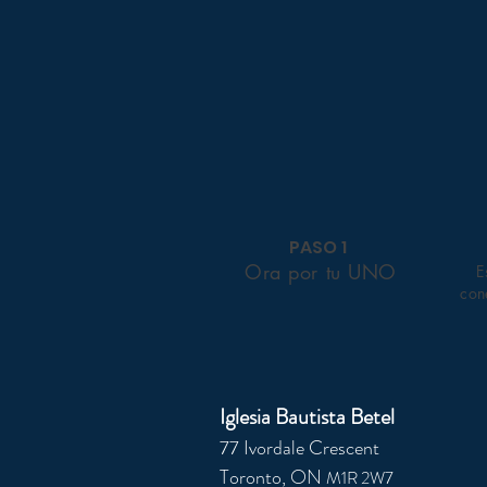
PASO 1
Ora por tu UNO
E
con
Iglesia Bautista Betel
77 Ivordale Crescent
Toronto, ON
M1R 2W7