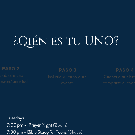
¿Qién es tu UNO?
PASO 2
PASO 3
PASO 4
stablece una
Invitalo al culto o un
Cuentale tu hist
exión/amistad
evento
comparte el eva
Tuesdays
7:00 pm - Prayer Night
(Zoom)
7:30 pm - Bible Study for Teens
(Skype)